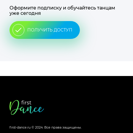
Оформите подписку и обучайтесь танцам
уже сегодня
ПОЛУЧИТЬ ДОСТУП
Футер
сайта
first-dance.ru © 2024.
Все права защищены.