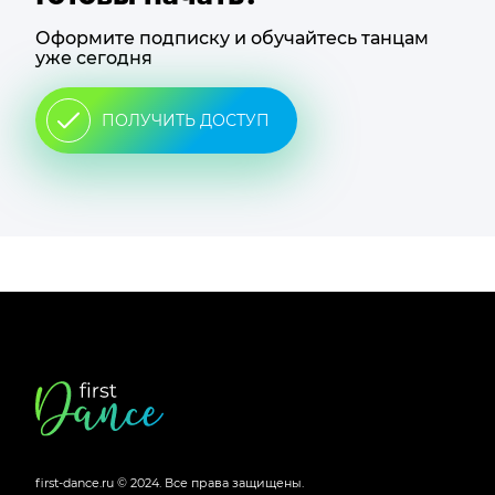
Оформите подписку и обучайтесь танцам
уже сегодня
ПОЛУЧИТЬ ДОСТУП
Футер
сайта
first-dance.ru © 2024.
Все права защищены.