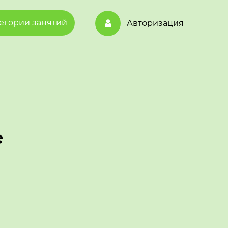
егории занятий
Авторизация
е