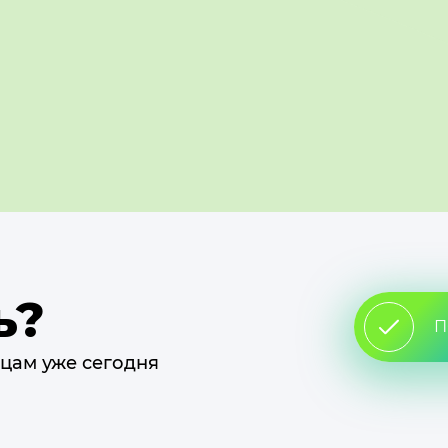
ь?
П
цам уже сегодня