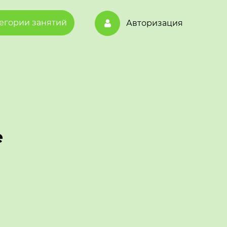
егории занятий
Авторизация
е