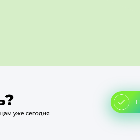
ь?
П
цам уже сегодня